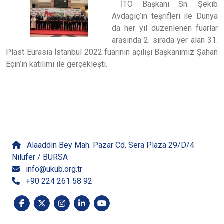
İTO Başkanı Sn. Şekib
Avdagiç’in teşrifleri ile Dünya
da her yıl düzenlenen fuarlar
arasında 2. sırada yer alan 31.
Plast Eurasia İstanbul 2022 fuarının açılışı Başkanımız Şahan
Eçin’in katılımı ile gerçekleşti.
İletişime Geçin
Alaaddin Bey Mah. Pazar Cd. Sera Plaza 29/D/4
Nilüfer / BURSA
info@ukub.org.tr
+90 224 261 58 92