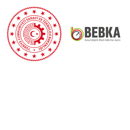
“Bursa Eskişehir Bilecik Kalkınma Ajansı Mali Desteğinde
hazırlanan bu yayının içeriği Ajansın görüşlerini
yansıtmamakta olup, içerik ile ilgili tek sorumluluk UKUB’a
aittir.”