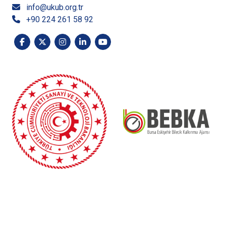
info@ukub.org.tr
+90 224 261 58 92
“Bursa Eskişehir Bilecik Kalkınma Ajansı Mali Desteğinde
hazırlanan bu yayının içeriği Ajansın görüşlerini
yansıtmamakta olup, içerik ile ilgili tek sorumluluk UKUB’a