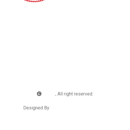
“Bursa Eskişehir Bilecik Kalkınma Ajansı Mali Desteğinde
hazırlanan bu yayının içeriği Ajansın görüşlerini
yansıtmamakta olup, içerik ile ilgili tek sorumluluk UKUB’a
aittir.”
UKUB
, All right reserved.
Designed By
Sanalnet İnternet Hizmetleri