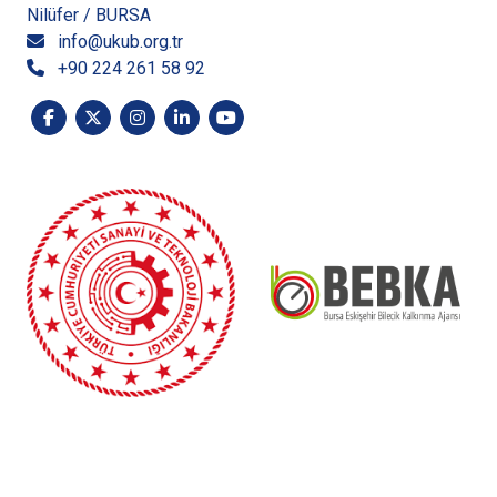
Nilüfer / BURSA
info@ukub.org.tr
+90 224 261 58 92
“Bursa Eskişehir Bilecik Kalkınma Ajansı Mali Desteğinde
hazırlanan bu yayının içeriği Ajansın görüşlerini