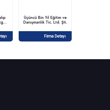
lıp
Üçüncü Bin Yıl Eğitim ve
zgh.
Danışmanlık Tic. Ltd. Şti.
tayı
Firma Detayı