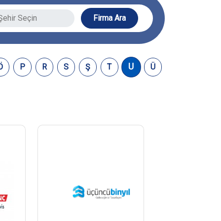
Firma Ara
U
Ö
P
R
S
Ş
T
Ü