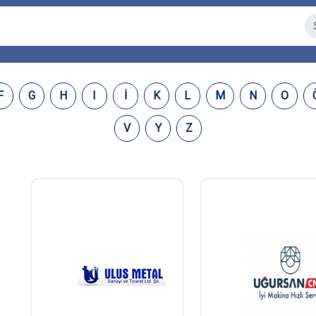
F
G
H
I
İ
K
L
M
N
O
V
Y
Z