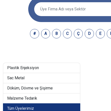
#
A
B
C
Ç
D
E
Plastik Enjeksiyon
Sac Metal
Döküm, Dövme ve Şişirme
Malzeme Tedarik
Tüm Üyelerimiz