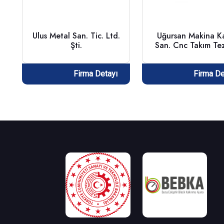
Ulus Metal San. Tic. Ltd.
Uğursan Makina Ka
Şti.
San. Cnc Takım Te
Ltd. Şti.
Firma Detayı
Firma De