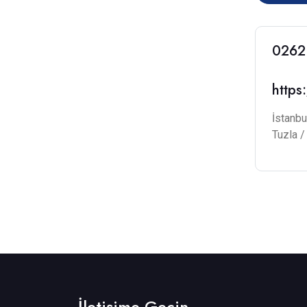
0262
https
İstanbu
Tuzla 
İletişime Geçin