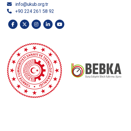
info@ukub.org.tr
+90 224 261 58 92
“Bursa Eskişehir Bilecik Kalkınma Ajansı Mali Desteğinde
hazırlanan bu yayının içeriği Ajansın görüşlerini
yansıtmamakta olup, içerik ile ilgili tek sorumluluk UKUB’a