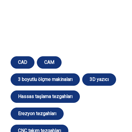
CAD
CAM
3 boyutlu ölçme makinaları
3D yazıcı
Hassas taşlama tezgahları
Erezyon tezgahları
CNC takım tezgahları