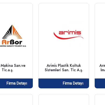
 Maki̇na San.ve
Ari̇mi̇s Plasti̇k Koltuk
Arm
Ti̇c.a.ş.
Si̇stemleri̇ San. Ti̇c A.ş.
İm
Firma Detayı
Firma Detayı