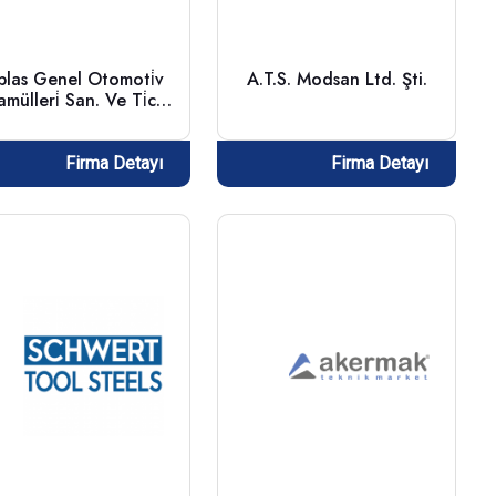
plas Genel Otomoti̇v
A.T.S. Modsan Ltd. Şti.
mülleri̇ San. Ve Ti̇c.
A.ş.
Firma Detayı
Firma Detayı