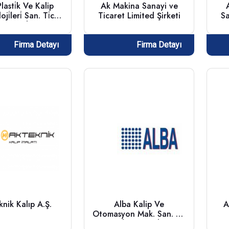
lasti̇k Ve Kalip
Ak Makina Sanayi ve
ji̇leri̇ San. Ti̇c.
Ticaret Limited Şirketi
Sa
Ltd.şti̇
Firma Detayı
Firma Detayı
nik Kalıp A.Ş.
Alba Kalip Ve
A
Otomasyon Mak. San. Ve
Ti̇c. Ltd. Şti̇.