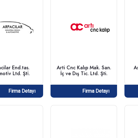
cilar End.tas.
Arti Cnc Kalıp Mak. San.
As
ti̇v Ltd. Şti̇.
İç ve Dış Tic. Ltd. Şti.
Firma Detayı
Firma Detayı