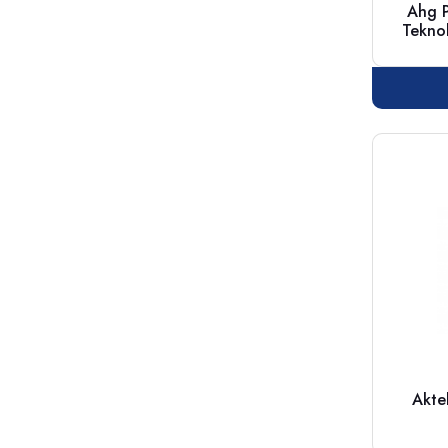
Ahg P
Teknolo
Aktek