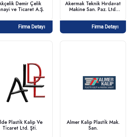
Akçelik Demir Çelik
Akermak Teknik Hırdavat
nayi ve Ticaret A.Ş.
Makine San. Paz. Ltd.
Şti.
Firma Detayı
Firma Detayı
lde Plasti̇k Kalip Ve
Almer Kalip Plasti̇k Mak.
Ti̇caret Ltd. Şti̇.
San.