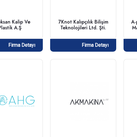
ksan Kalip Ve
7Knot Kalıpçılık Bilişim
A-
Plasti̇k A.Ş
Teknolojileri Ltd. Şti.
Ma
Firma Detayı
Firma Detayı