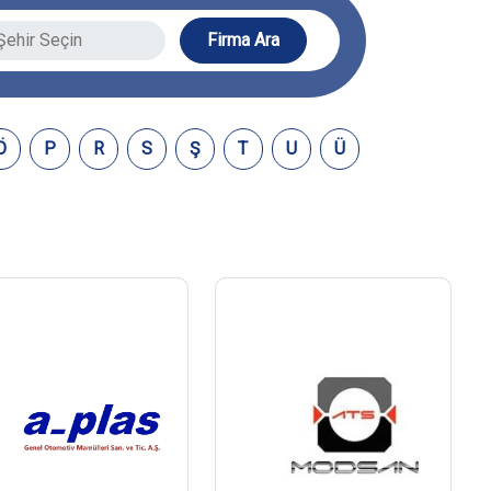
Firma Ara
Ö
P
R
S
Ş
T
U
Ü