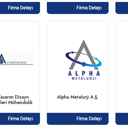
Firma Detayı
Firma Detayı
Tasarım Dizayn
Alpha Metalurji A.Ş.
leri Mühendislik
Firma Detayı
Firma Detayı