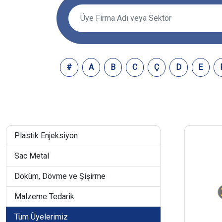
#
A
B
C
Ç
D
E
Plastik Enjeksiyon
Sac Metal
Döküm, Dövme ve Şişirme
Malzeme Tedarik
Tüm Üyelerimiz