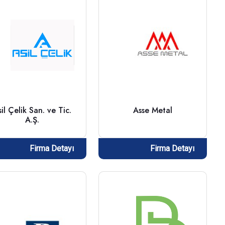
il Çelik San. ve Tic.
Asse Metal
A.Ş.
Firma Detayı
Firma Detayı