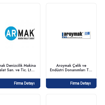
ak Denizcilik Makina
Aroymak Çelik ve
alat San. ve Tic. Ltd.
Endüstri Donanımları Tic.
Şti.
ve San. A.Ş.
Firma Detayı
Firma Detayı