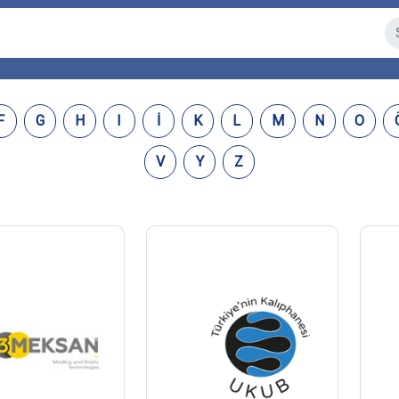
F
G
H
I
İ
K
L
M
N
O
V
Y
Z