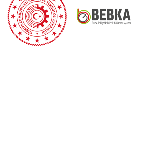
“Bursa Eskişehir Bilecik Kalkınma Ajansı Mali Desteğinde
hazırlanan bu yayının içeriği Ajansın görüşlerini
yansıtmamakta olup, içerik ile ilgili tek sorumluluk UKUB’a
aittir.”