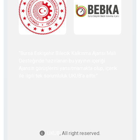
“Bursa Eskişehir Bilecik Kalkınma Ajansı Mali
Desteğinde hazırlanan bu yayının içeriği
Ajansın görüşlerini yansıtmamakta olup, içerik
ile ilgili tek sorumluluk UKUB’a aittir.”
UKUB
, All right reserved.